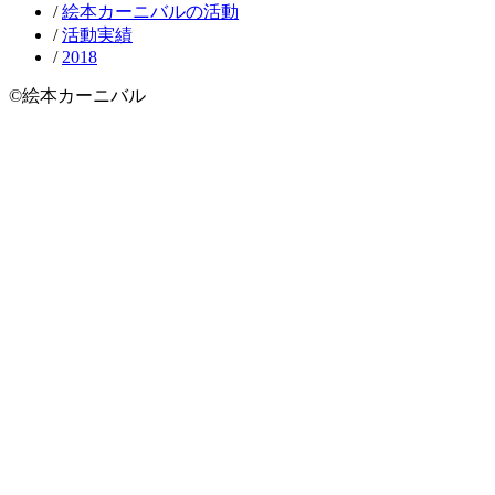
/
絵本カーニバルの活動
/
活動実績
/
2018
©絵本カーニバル